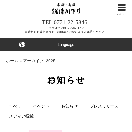
ナ
ビ
メニュー
TEL
0771-22-5846
ゲ
ー
お問合せ時間 8時から17時
※番号をお確かめの上、お間違えのないようご連絡ください。
シ
ョ
Language
ン
を
ホーム
»
アーカイブ: 2025
ス
キ
お知らせ
ッ
プ
す
る
すべて
イベント
お知らせ
プレスリリース
メディア掲載