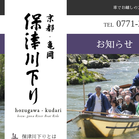
車でお越しの
ナ
0771-
TEL
ビ
ゲ
お知らせ
ー
シ
ョ
ン
を
ス
キ
ッ
プ
す
る
保津川下りとは