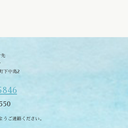
せ先
合
津町下中島2
5846
550
ようご連絡ください。