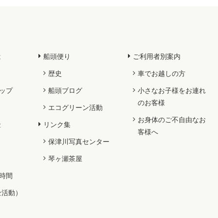
は
船頭便り
ご利用者別案内
歴史
車でお越しの方
ップ
船頭ブログ
小さなお子様をお連れ
のお客様
エコグリーン活動
お身体のご不自由なお
金
リンク集
客様へ
保津川写真センター
琴ヶ瀬茶屋
時間
全活動）