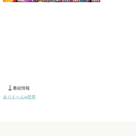
↓
番組情報
ありえへん∞世界