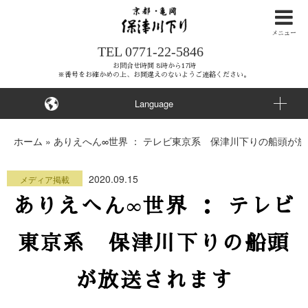
ナ
ビ
メニュー
TEL
0771-22-5846
ゲ
ー
お問合せ時間 8時から17時
※番号をお確かめの上、お間違えのないようご連絡ください。
シ
ョ
Language
ン
を
ホーム
»
ありえへん∞世界 ： テレビ東京系 保津川下りの船頭が
ス
キ
2020.09.15
メディア掲載
ッ
ありえへん∞世界 ： テレビ
プ
す
東京系 保津川下りの船頭
る
が放送されます