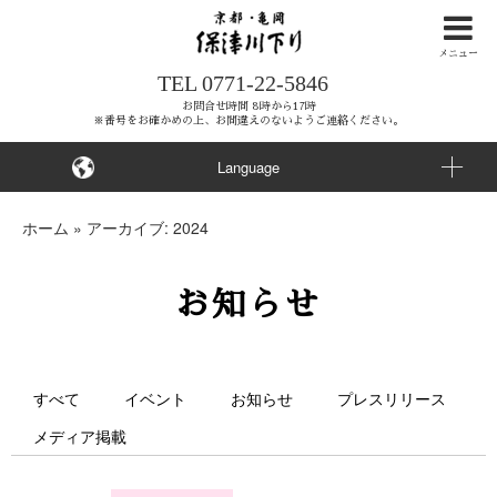
ナ
ビ
メニュー
TEL
0771-22-5846
ゲ
ー
お問合せ時間 8時から17時
※番号をお確かめの上、お間違えのないようご連絡ください。
シ
ョ
Language
ン
を
ホーム
»
アーカイブ: 2024
ス
キ
お知らせ
ッ
プ
す
る
すべて
イベント
お知らせ
プレスリリース
メディア掲載