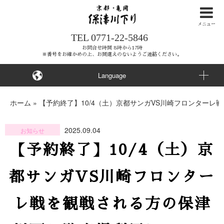
ナ
ビ
メニュー
TEL
0771-22-5846
ゲ
ー
お問合せ時間 8時から17時
※番号をお確かめの上、お間違えのないようご連絡ください。
シ
ョ
Language
ン
を
ホーム
»
【予約終了】10/4（土）京都サンガVS川崎フロンター
ス
キ
2025.09.04
お知らせ
ッ
【予約終了】10/4（土）京
プ
す
都サンガVS川崎フロンター
る
レ戦を観戦される方の保津