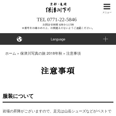
ナ
ビ
メニュー
TEL
0771-22-5846
ゲ
ー
お問合せ時間 8時から17時
※番号をお確かめの上、お間違えのないようご連絡ください。
シ
ョ
Language
ン
を
ホーム
»
保津川写真の旅 2018年秋
»
注意事項
ス
キ
注意事項
ッ
プ
す
る
服装について
岩場の昇降がございますので、足元は山岳シューズなどがベストで