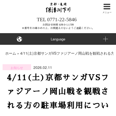
ナ
ビ
メニュー
TEL
0771-22-5846
ゲ
ー
お問合せ時間 8時から17時
※番号をお確かめの上、お間違えのないようご連絡ください。
シ
ョ
Language
ン
を
ホーム
»
4/11(土)京都サンガVSファジアーノ岡山戦を観戦される
ス
キ
2026.02.11
お知らせ
ッ
4/11(土)京都サンガVSフ
プ
す
ァジアーノ岡山戦を観戦さ
る
れる方の駐車場利用につい