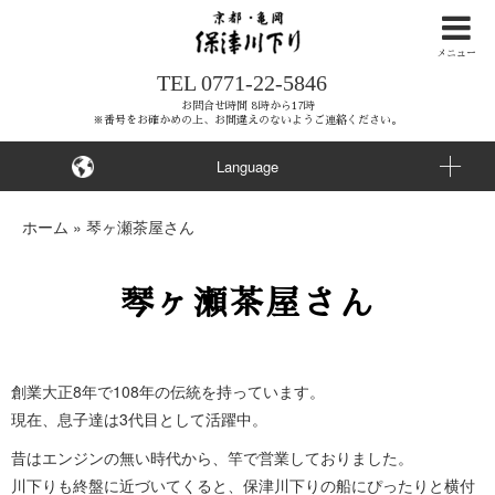
ナ
ビ
メニュー
TEL
0771-22-5846
ゲ
ー
お問合せ時間 8時から17時
※番号をお確かめの上、お間違えのないようご連絡ください。
シ
ョ
Language
ン
を
ホーム
»
琴ヶ瀬茶屋さん
ス
キ
琴ヶ瀬茶屋さん
ッ
プ
す
る
創業大正8年で108年の伝統を持っています。
現在、息子達は3代目として活躍中。
昔はエンジンの無い時代から、竿で営業しておりました。
川下りも終盤に近づいてくると、保津川下りの船にぴったりと横付