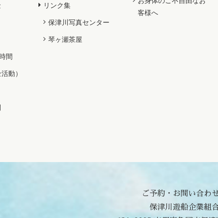
お身体のご不自由なお
金
リンク集
客様へ
保津川写真センター
琴ヶ瀬茶屋
時間
全活動）
問
ご予約・お問い合わ
保津川遊船企業組