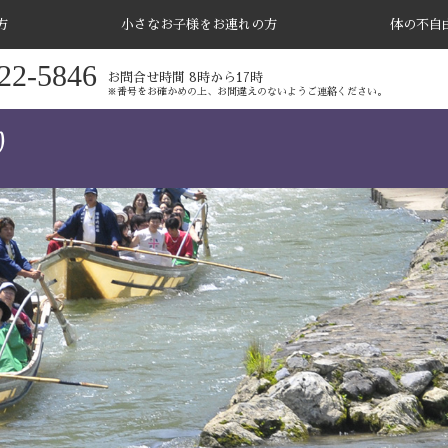
方
小さなお子様をお連れの方
体の不自
22-5846
お問合せ時間 8時から17時
※番号をお確かめの上、お間違えのないようご連絡ください。
り