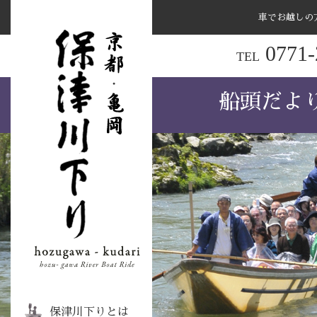
車でお越しの
ナ
0771-
TEL
ビ
ゲ
船頭だよ
ー
シ
ョ
ン
を
ス
キ
ッ
プ
す
る
保津川下りとは