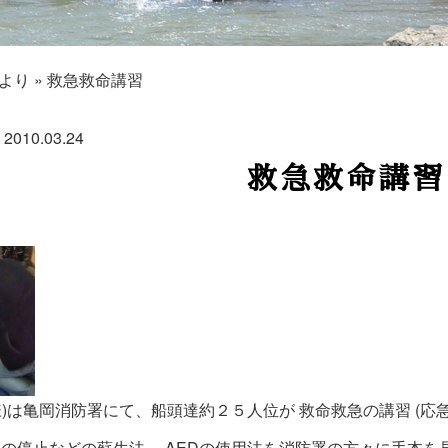
より
»
救急救命講習
2010.03.24
救急救命講習
様)は亀岡消防署にて、船頭達約２５人位が 救命救急の講習 (応
吸の停止などの蘇生法 、AEDの使用法を消防署の方々に手本を