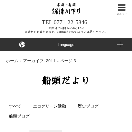
ナ
ビ
メニュー
TEL
0771-22-5846
ゲ
ー
お問合せ時間 8時から17時
※番号をお確かめの上、お間違えのないようご連絡ください。
シ
ョ
Language
ン
を
ホーム
»
アーカイブ: 2011
»
ページ 3
ス
キ
船頭だより
ッ
プ
す
る
すべて
エコグリーン活動
歴史ブログ
船頭ブログ