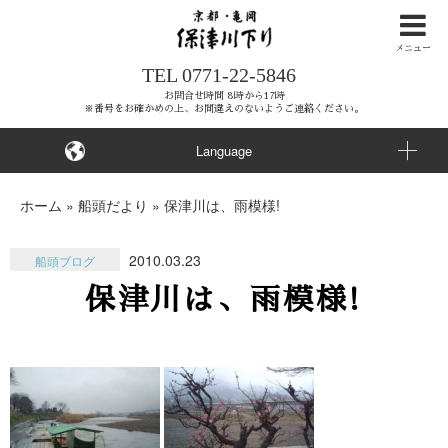
ナ
ビ
メニュー
TEL
0771-22-5846
ゲ
ー
お問合せ時間 8時から17時
※番号をお確かめの上、お間違えのないようご連絡ください。
シ
ョ
Language
ン
を
ホーム
»
船頭だより
»
保津川は、雨模様!
ス
キ
2010.03.23
船頭ブログ
ッ
保津川は、雨模様!
プ
す
る