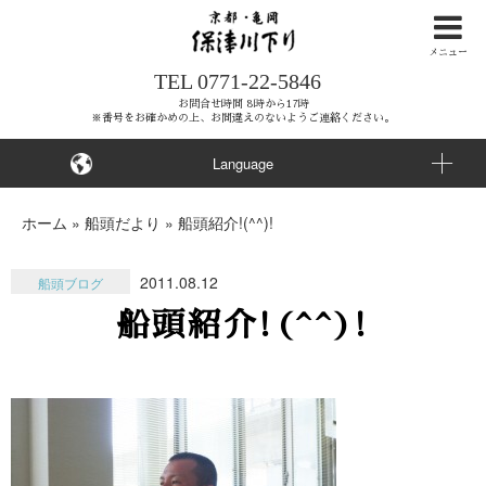
ナ
ビ
メニュー
TEL
0771-22-5846
ゲ
ー
お問合せ時間 8時から17時
※番号をお確かめの上、お間違えのないようご連絡ください。
シ
ョ
Language
ン
を
ホーム
»
船頭だより
»
船頭紹介!(^^)!
ス
キ
2011.08.12
船頭ブログ
ッ
船頭紹介!(^^)!
プ
す
る