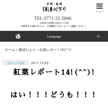
ナ
ビ
メニュー
TEL
0771-22-5846
ゲ
ー
お問合せ時間 8時から17時
※番号をお確かめの上、お間違えのないようご連絡ください。
シ
ョ
Language
ン
を
ホーム
»
船頭だより
»
紅葉レポート14!(^^)!
ス
キ
2011.12.03
保津川の四季
ッ
紅葉レポート14!(^^)!
プ
す
る
はい！！！どうも！！！