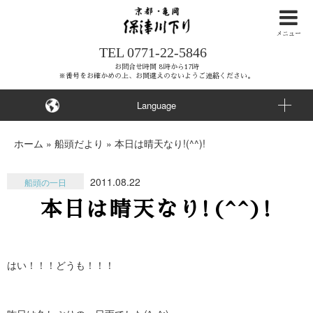
ナ
ビ
メニュー
TEL
0771-22-5846
ゲ
ー
お問合せ時間 8時から17時
※番号をお確かめの上、お間違えのないようご連絡ください。
シ
ョ
Language
ン
を
ホーム
»
船頭だより
»
本日は晴天なり!(^^)!
ス
キ
2011.08.22
船頭の一日
ッ
本日は晴天なり!(^^)!
プ
す
る
はい！！！どうも！！！