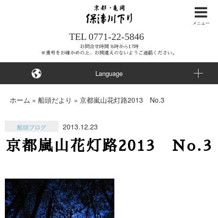
ナ
ビ
メニュー
TEL
0771-22-5846
ゲ
ー
お問合せ時間 8時から17時
※番号をお確かめの上、お間違えのないようご連絡ください。
シ
ョ
Language
ン
を
ホーム
»
船頭だより
»
京都嵐山花灯路2013 No.3
ス
キ
2013.12.23
船頭ブログ
ッ
京都嵐山花灯路2013 No.3
プ
す
る