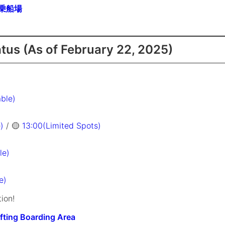
乗船場
atus
(As of February 22, 2025)
able)
)
/ 🟡
13:00(Limited Spots)
le)
e)
ion!
ting Boarding Area