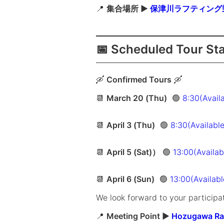
📍
集合場所 ▶
保津川ラフティング
📅 Scheduled Tour St
🛶
Confirmed Tours
🛶
📆
March 20 (Thu)
🟢
8:30(Avail
📆
April 3 (Thu)
🟢
8:30(Available
📆
April 5 (Sat)
）
🟢
13:00(Availab
📆
April 6 (Sun)
🟢
13:00(Availabl
We look forward to your participat
📍
Meeting Point ▶
Hozugawa Raf