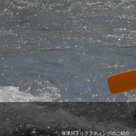
へ
の
リ
ン
ク
保津川下りラフティングのご紹介