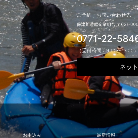
ご予約・お問い合わせ先
保津川遊船企業組合
〒621-0
0771-22-584
（受付時間 9:00〜17:00
ネッ
お申込み
最新情報