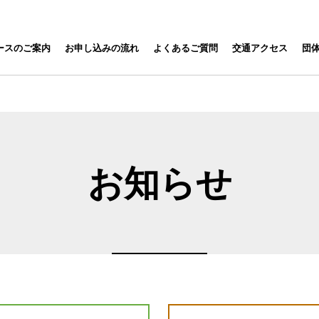
ナ
 保津川下り RAFTING
ースのご案内
お申し込みの流れ
よくあるご質問
交通アクセス
団
ビ
ゲ
ー
シ
ョ
ン
を
お知らせ
ス
キ
ッ
プ
す
る