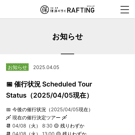
ナ
ビ
ゲ
ー
お知らせ
シ
ョ
ン
を
お知らせ
2025.04.05
ス
キ
📅 催行状況 Scheduled Tour
ッ
プ
Status（2025/04/05現在）
す
📅 今後の催行状況（2025/04/05現在）
る
🛶 現在の催行決定ツアー 🛶
📆 04/08（火） 8:30 🟡 残りわずか
📆 04/08（火） 13:00 🟡 残りわずか