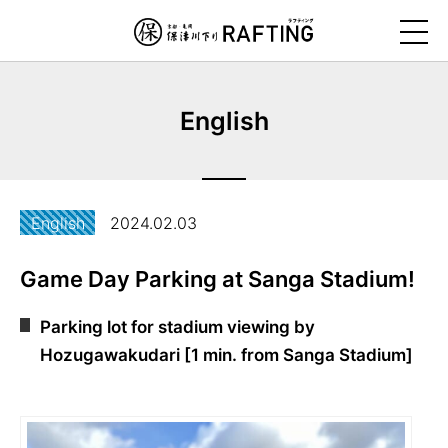
ナ
ビ
ゲ
ー
English
シ
ョ
ン
を
English
2024.02.03
ス
キ
Game Day Parking at Sanga Stadium!
ッ
プ
Parking lot for stadium viewing by
す
Hozugawakudari [1 min. from Sanga Stadium]
る