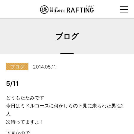
ナ
ビ
ゲ
ー
ブログ
シ
ョ
ン
を
ブログ
2014.05.11
ス
キ
5/11
ッ
プ
どうもたたみです
す
今日はミドルコースに何かしらの下見に来られた男性2
る
人
次待ってますよ！
下見なので…