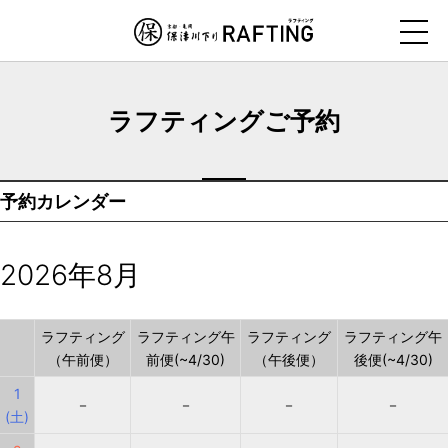
ナ
ビ
ゲ
ー
ラフティングご予約
シ
ョ
ン
予約カレンダー
を
ス
キ
2026年8月
ッ
プ
す
ラフティング
ラフティング午
ラフティング
ラフティング午
（午前便）
前便(~4/30)
（午後便）
後便(~4/30)
る
1
－
－
－
－
(土)