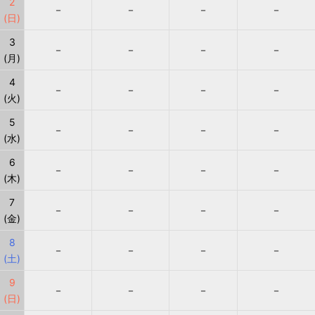
2
－
－
－
－
(日)
3
－
－
－
－
(月)
4
－
－
－
－
(火)
5
－
－
－
－
(水)
6
－
－
－
－
(木)
7
－
－
－
－
(金)
8
－
－
－
－
(土)
9
－
－
－
－
(日)