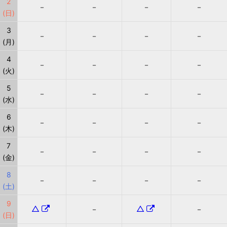
2
－
－
－
－
(日)
3
－
－
－
－
(月)
4
－
－
－
－
(火)
5
－
－
－
－
(水)
6
－
－
－
－
(木)
7
－
－
－
－
(金)
8
－
－
－
－
(土)
9
△
△
－
－
(日)