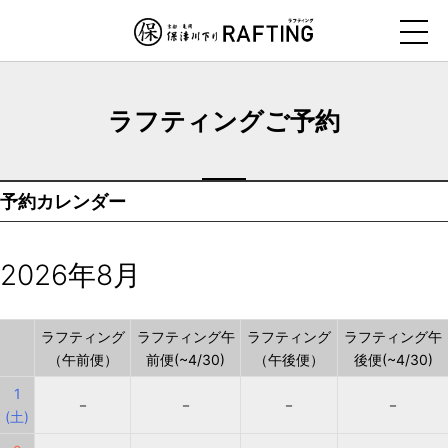
ナ
ビ
ゲ
ー
ラフティングご予約
シ
ョ
ン
予約カレンダー
を
ス
キ
2026年8月
ッ
プ
す
ラフティング
ラフティング午
ラフティング
ラフティング午
（午前便）
前便(~4/30)
（午後便）
後便(~4/30)
る
1
－
－
－
－
(土)