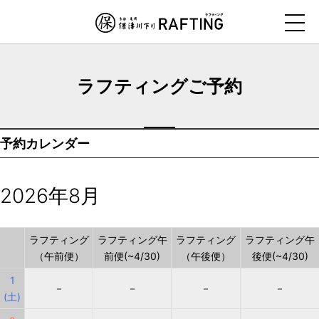
ナ
ビ
ゲ
ー
ラフティングご予約
シ
ョ
ン
予約カレンダー
を
ス
キ
2026年8月
ッ
プ
す
ラフティング
ラフティング午
ラフティング
ラフティング午
（午前便）
前便(~4/30)
（午後便）
後便(~4/30)
る
1
－
－
－
－
(土)