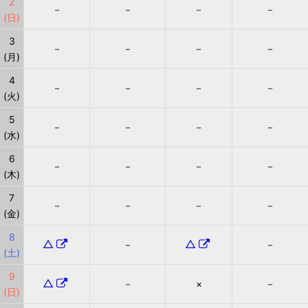
2
－
－
－
－
(日)
3
－
－
－
－
(月)
4
－
－
－
－
(火)
5
－
－
－
－
(水)
6
－
－
－
－
(木)
7
－
－
－
－
(金)
8
△
△
－
－
(土)
9
△
－
×
－
(日)