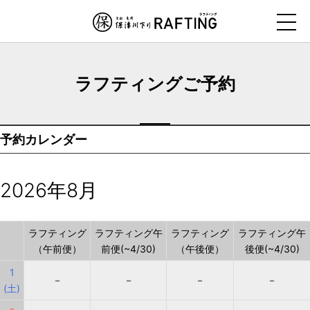
ナ
ビ
ゲ
ー
ラフティングご予約
シ
ョ
ン
予約カレンダー
を
ス
キ
2026年8月
ッ
プ
す
ラフティング
ラフティング午
ラフティング
ラフティング午
（午前便）
前便(~4/30)
（午後便）
後便(~4/30)
る
1
－
－
－
－
(土)