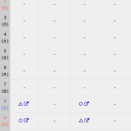
2
－
－
－
－
(日)
3
－
－
－
－
(月)
4
－
－
－
－
(火)
5
－
－
－
－
(水)
6
－
－
－
－
(木)
7
－
－
－
－
(金)
8
△
○
－
－
(土)
9
○
△
－
－
(日)