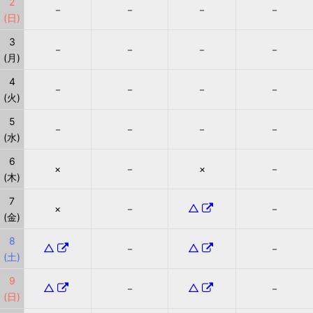
2
－
－
－
－
(日)
3
－
－
－
－
(月)
4
－
－
－
－
(火)
5
－
－
－
－
(水)
6
×
－
×
－
(木)
7
△
×
－
－
(金)
8
△
△
－
－
(土)
9
△
△
－
－
(日)