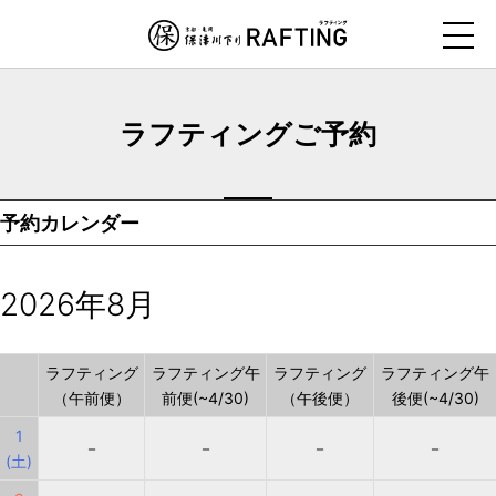
ナ
ビ
ゲ
ー
ラフティングご予約
シ
ョ
ン
予約カレンダー
を
ス
キ
2026年8月
ッ
プ
す
ラフティング
ラフティング午
ラフティング
ラフティング午
（午前便）
前便(~4/30)
（午後便）
後便(~4/30)
る
1
－
－
－
－
(土)