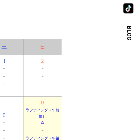
土
日
1
2
－
－
－
－
－
－
－
－
9
ラフティング（午前
8
便）
－
△
－
－
－
ラフティング（午後