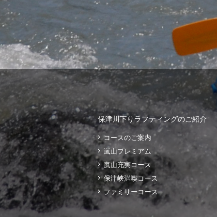
保津川下りラフティングのご紹介
コースのご案内
嵐山プレミアム
嵐山充実コース
保津峡満喫コース
ファミリーコース