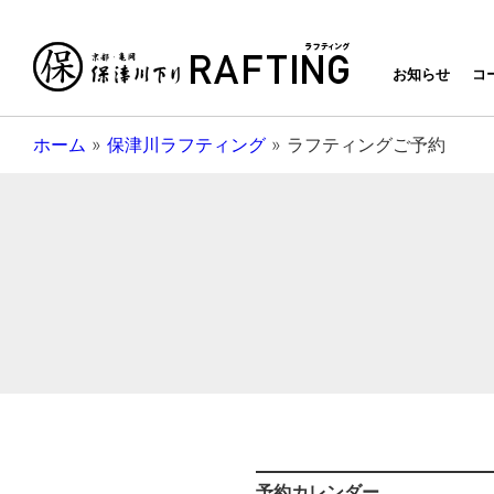
京都・亀岡
お知らせ
コ
ホーム
»
保津川ラフティング
»
ラフティングご予約
予約カレンダー