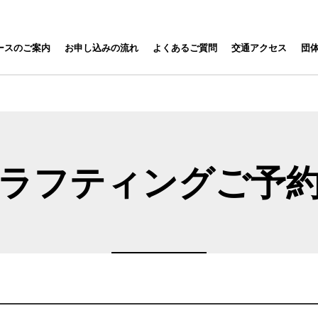
ナ
 保津川下り RAFTING
ースのご案内
お申し込みの流れ
よくあるご質問
交通アクセス
団
ビ
ゲ
ー
シ
ョ
ン
を
ラフティングご予
ス
キ
ッ
プ
す
る