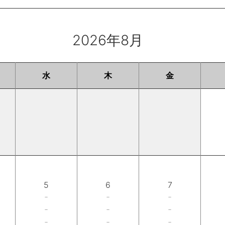
2026年8月
水
木
金
5
6
7
－
－
－
－
－
－
－
－
－