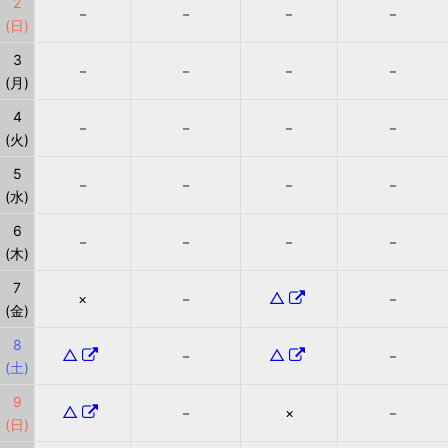
2
－
－
－
－
(日)
3
－
－
－
－
(月)
4
－
－
－
－
(火)
5
－
－
－
－
(水)
6
－
－
－
－
(木)
7
△
×
－
－
(金)
8
△
△
－
－
(土)
9
△
－
×
－
(日)