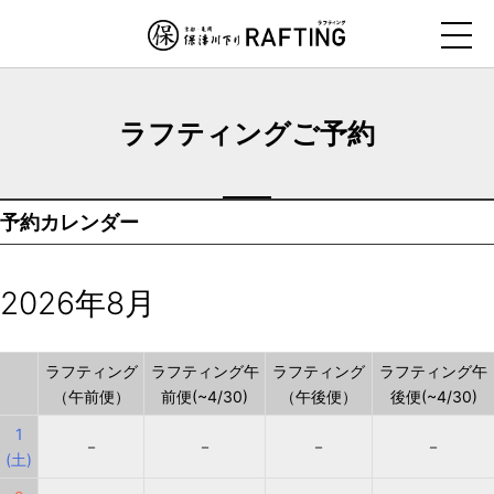
ナ
ビ
ゲ
ー
ラフティングご予約
シ
ョ
ン
予約カレンダー
を
ス
キ
2026年8月
ッ
プ
す
ラフティング
ラフティング午
ラフティング
ラフティング午
（午前便）
前便(~4/30)
（午後便）
後便(~4/30)
る
1
－
－
－
－
(土)