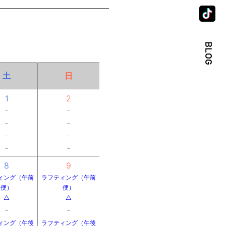
土
日
1
2
－
－
－
－
－
－
－
－
8
9
ィング（午前
ラフティング（午前
便）
便）
△
△
－
－
ィング（午後
ラフティング（午後