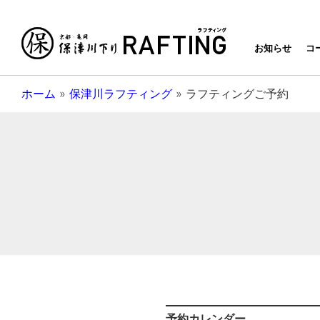
京都・亀岡
お知らせ
コ
ホーム
»
保津川ラフティング
»
ラフティングご予約
予約カレンダー