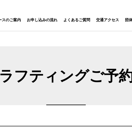
ナ
 保津川下り RAFTING
ースのご案内
お申し込みの流れ
よくあるご質問
交通アクセス
団
ビ
ゲ
ー
シ
ョ
ン
を
ラフティングご予
ス
キ
ッ
プ
す
る