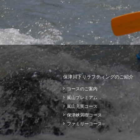
保津川下りラフティングのご紹介
コースのご案内
嵐山プレミアム
嵐山充実コース
保津峡満喫コース
ファミリーコース