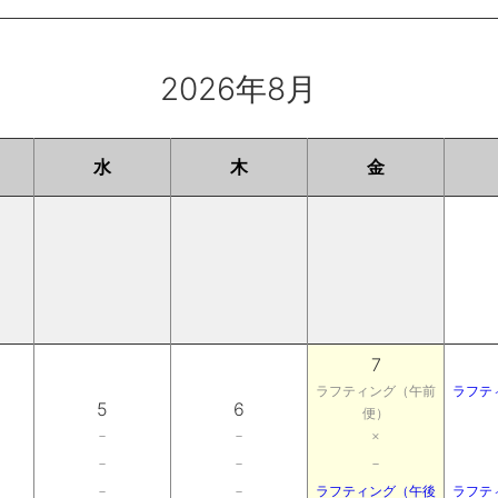
2026年8月
水
木
金
7
ラフティング（午前
ラフテ
5
6
便）
－
－
×
－
－
－
－
－
ラフティング（午後
ラフテ