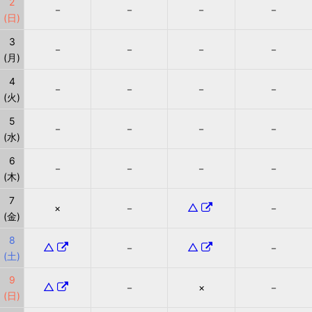
2
－
－
－
－
(日)
3
－
－
－
－
(月)
4
－
－
－
－
(火)
5
－
－
－
－
(水)
6
－
－
－
－
(木)
7
△
×
－
－
(金)
8
△
△
－
－
(土)
9
△
－
×
－
(日)