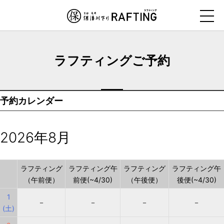
ナ
ビ
ゲ
ー
ラフティングご予約
シ
ョ
ン
予約カレンダー
を
ス
キ
2026年8月
ッ
プ
す
ラフティング
ラフティング午
ラフティング
ラフティング午
（午前便）
前便(~4/30)
（午後便）
後便(~4/30)
る
1
－
－
－
－
(土)