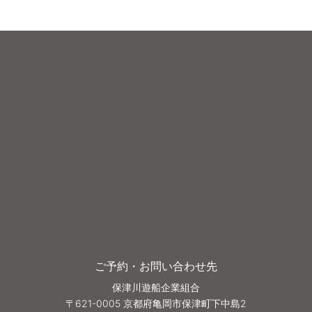
ジ
へ
の
リ
ン
ク
ご予約・お問い合わせ先
保津川遊船企業組合
〒621-0005 京都府亀岡市保津町下中島2