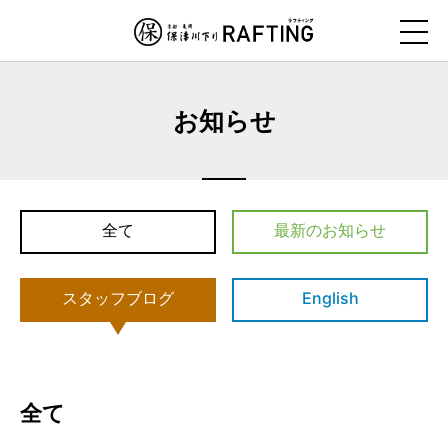
ナ
ビ
ゲ
ー
お知らせ
シ
ョ
ン
を
ス
全て
最新のお知らせ
キ
ッ
スタッフブログ
English
プ
す
る
全て