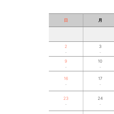
日
月
2
3
－
－
9
10
－
－
16
17
－
－
23
24
－
－