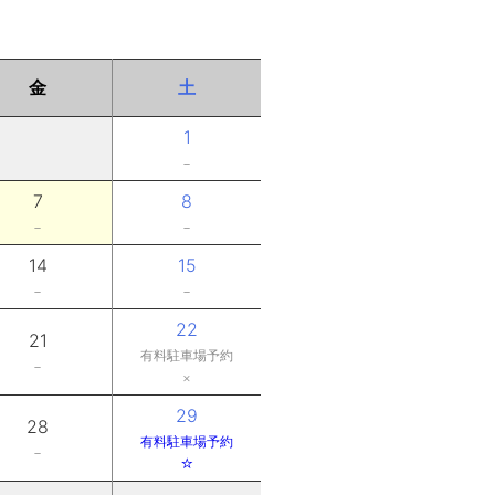
金
土
1
－
7
8
－
－
14
15
－
－
22
21
有料駐車場予約
－
×
29
28
有料駐車場予約
－
☆